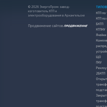
© 2026 ЭнергоПром: завод-
ТИПОВ
изготовитель КТП и
КТП по 
электрооборудования в Архангельске
КТП по
БКТП
Продвижение сайтов
КТПНУ
Ячейки
Компле
распре
устрой
ЩО
ПКУ
Реклоу
2БКТП
Откры
транс
подста
Закрыт
транс
подста