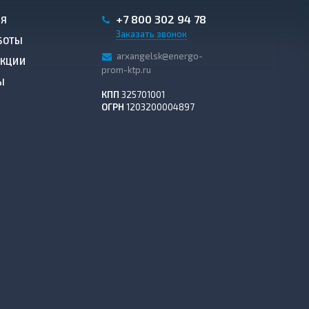
+7 800 302 94 78
ИЯ
Заказать звонок
БОТЫ
arxangelsk@energo-
АКЦИИ
prom-ktp.ru
Ы
КПП
325701001
ОГРН
1203200004897