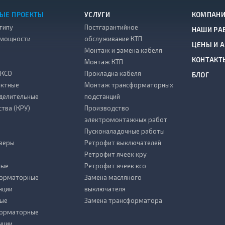
ЫЕ ПРОЕКТЫ
УСЛУГИ
КОМПАН
типу
Постгарантийное
НАШИ РА
 мощности
обслуживание КТП
ЦЕНЫ И 
Монтаж и замена кабеля
КОНТАКТ
Монтаж КТП
 КСО
Прокладка кабеля
БЛОГ
ктные
Монтаж трансформаторных
делительные
подстанций
ства (КРУ)
Производство
электромонтажных работ
Пусконаладочные работы
зеры
Ретрофит выключателей
Ретрофит ячеек кру
тые
Ретрофит ячеек ксо
форматорные
Замена масляного
нции
выключателя
ые
Замена трансформатора
форматорные
нции