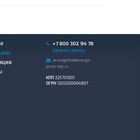
+7 800 302 94 78
ИЯ
Заказать звонок
БОТЫ
arxangelsk@energo-
АКЦИИ
prom-ktp.ru
Ы
КПП
325701001
ОГРН
1203200004897