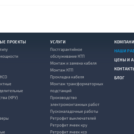
ЫЕ ПРОЕКТЫ
УСЛУГИ
КОМПАН
типу
Постгарантийное
НАШИ РА
 мощности
обслуживание КТП
ЦЕНЫ И 
Монтаж и замена кабеля
КОНТАКТ
Монтаж КТП
 КСО
Прокладка кабеля
БЛОГ
ктные
Монтаж трансформаторных
делительные
подстанций
ства (КРУ)
Производство
электромонтажных работ
Пусконаладочные работы
зеры
Ретрофит выключателей
Ретрофит ячеек кру
тые
Ретрофит ячеек ксо