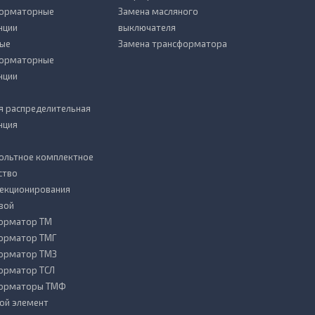
форматорные
Замена масляного
нции
выключателя
ые
Замена трансформатора
форматорные
нции
я распределительная
нция
ольтное комплектное
ство
секционирования
вой
орматор ТМ
орматор ТМГ
орматор ТМЗ
орматор ТСЛ
форматоры ТМФ
ой элемент