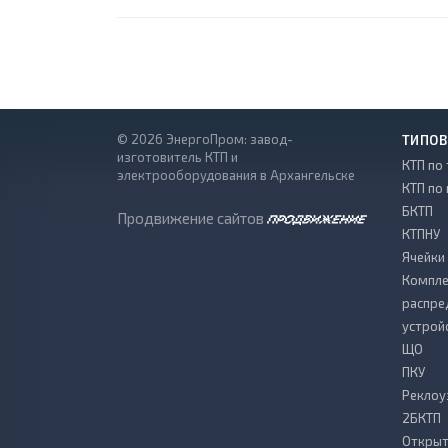
© 2026 ЭнергоПром: завод-
ТИПОВ
изготовитель КТП и
КТП по 
электрооборудования в Архангельске
КТП по
БКТП
Продвижение сайтов
КТПНУ
Ячейки
Компле
распре
устрой
ЩО
ПКУ
Реклоу
2БКТП
Откры