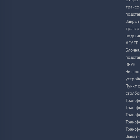
транс
подста
Закрыт
транс
подста
АСУ ТП
Блочна
подста
КРУН
Низков
устрой
Пункт 
столбо
Трансф
Трансф
Трансф
Трансф
Транс
Выкатн