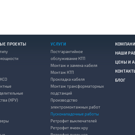
ЫЕ ПРОЕКТЫ
УСЛУГИ
КОМПАН
типу
Постгарантийное
НАШИ РА
 мощности
обслуживание КТП
ЦЕНЫ И 
Монтаж и замена кабеля
КОНТАКТ
Монтаж КТП
 КСО
Прокладка кабеля
БЛОГ
ктные
Монтаж трансформаторных
делительные
подстанций
ства (КРУ)
Производство
электромонтажных работ
Пусконаладочные работы
зеры
Ретрофит выключателей
Ретрофит ячеек кру
тые
Ретрофит ячеек ксо