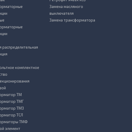
форматорные
Замена масляного
нции
выключателя
ые
Замена трансформатора
форматорные
нции
я распределительная
нция
ольтное комплектное
ство
секционирования
вой
орматор ТМ
орматор ТМГ
орматор ТМЗ
орматор ТСЛ
форматоры ТМФ
ой элемент