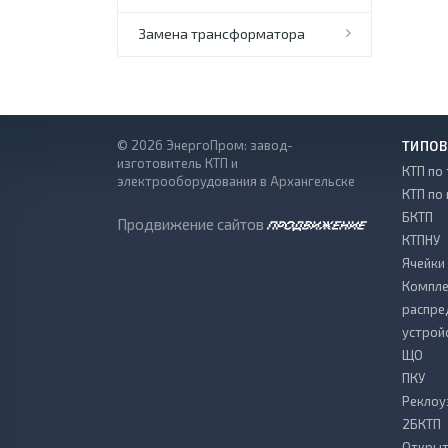
Замена трансформатора
© 2026 ЭнергоПром: завод-
ТИПОВ
изготовитель КТП и
КТП по 
электрооборудования в Архангельске
КТП по
БКТП
Продвижение сайтов
КТПНУ
Ячейки
Компле
распре
устрой
ЩО
ПКУ
Реклоу
2БКТП
Откры