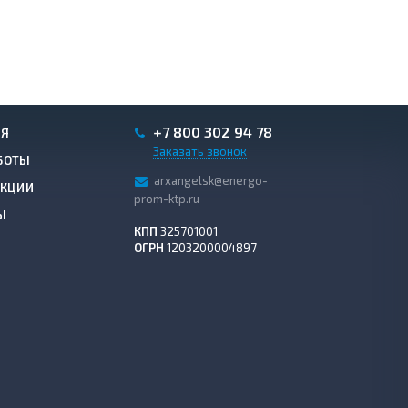
+7 800 302 94 78
ИЯ
Заказать звонок
БОТЫ
arxangelsk@energo-
АКЦИИ
prom-ktp.ru
Ы
КПП
325701001
ОГРН
1203200004897