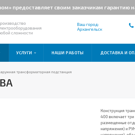
ром» предоставляет своим заказчикам гарантию 
роизводство
Ваш город:
лектрооборудования
Архангельск
юбой сложности
УСЛУГИ
НАШИ РАБОТЫ
ДОСТАВКА И ОП
наружная трансформаторная подстанция
кВА
Конструкция тран
400 включает три
размещенные отде
напряжения) и РУ
напряжения), оба