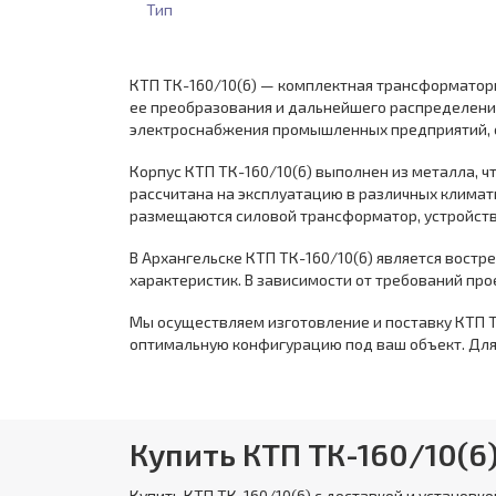
Тип
КТП ТК-160/10(6) — комплектная трансформаторн
ее преобразования и дальнейшего распределения
электроснабжения промышленных предприятий, ст
Корпус КТП ТК-160/10(6) выполнен из металла, 
рассчитана на эксплуатацию в различных климат
размещаются силовой трансформатор, устройств
В Архангельске КТП ТК-160/10(6) является вост
характеристик. В зависимости от требований пр
Мы осуществляем изготовление и поставку КТП Т
оптимальную конфигурацию под ваш объект. Для 
Купить КТП ТК-160/10(6
Купить
КТП ТК-160/10(6)
с доставкой и установко