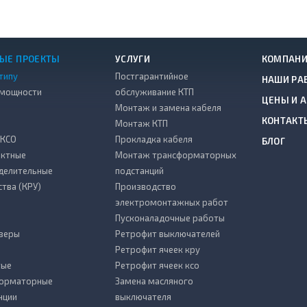
ЫЕ ПРОЕКТЫ
УСЛУГИ
КОМПАН
типу
Постгарантийное
НАШИ РА
 мощности
обслуживание КТП
ЦЕНЫ И 
Монтаж и замена кабеля
КОНТАКТ
Монтаж КТП
 КСО
Прокладка кабеля
БЛОГ
ктные
Монтаж трансформаторных
делительные
подстанций
ства (КРУ)
Производство
электромонтажных работ
Пусконаладочные работы
зеры
Ретрофит выключателей
Ретрофит ячеек кру
тые
Ретрофит ячеек ксо
форматорные
Замена масляного
нции
выключателя