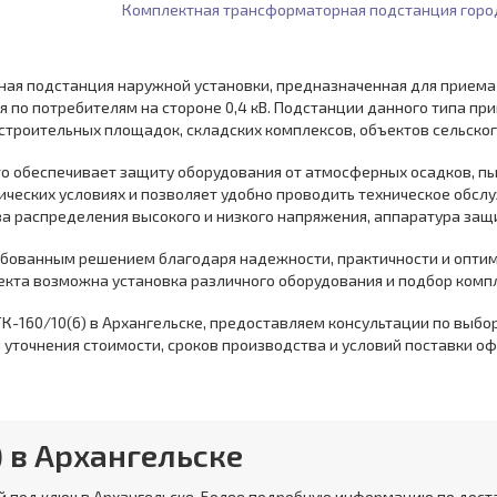
Комплектная трансформаторная подстанция горо
ая подстанция наружной установки, предназначенная для приема э
 по потребителям на стороне 0,4 кВ. Подстанции данного типа п
роительных площадок, складских комплексов, объектов сельского
что обеспечивает защиту оборудования от атмосферных осадков, п
ических условиях и позволяет удобно проводить техническое обсл
а распределения высокого и низкого напряжения, аппаратура защ
ребованным решением благодаря надежности, практичности и опт
оекта возможна установка различного оборудования и подбор комп
К-160/10(6) в Архангельске, предоставляем консультации по выбо
уточнения стоимости, сроков производства и условий поставки оф
) в Архангельске
й под ключ в Архангельске. Более подробную информацию по доста