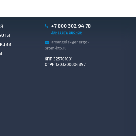
+7 800 302 94 78
ИЯ
Заказать звонок
БОТЫ
arxangelsk@energo-
АКЦИИ
prom-ktp.ru
Ы
КПП
325701001
ОГРН
1203200004897