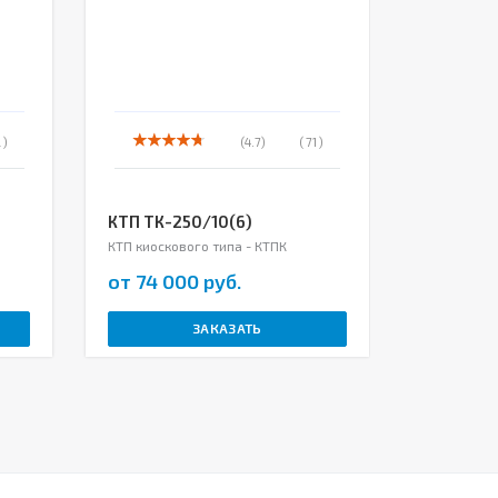
 )
(4.7)
( 71 )
КТП ТК-250/10(6)
КТП ТК-
КТП киоскового типа - КТПК
КТП киоско
от 74 000 руб.
от 77 0
ЗАКАЗАТЬ