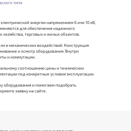
дского типа
лектрической энергии напряжением 6 или 10 кВ,
рименяются для обеспечения надежного
 хозяйства, торговых и жилых объектов.
ыли и механических воздействий. Конструкция
уживание и осмотр оборудования. Внутри
иты и коммутации.
имальному соотношению цены и технических
лектации под конкретные условия эксплуатации.
ру оборудования и помогаем подобрать
ормите заявку на сайте.
вке, цене и монтажу, можно получить