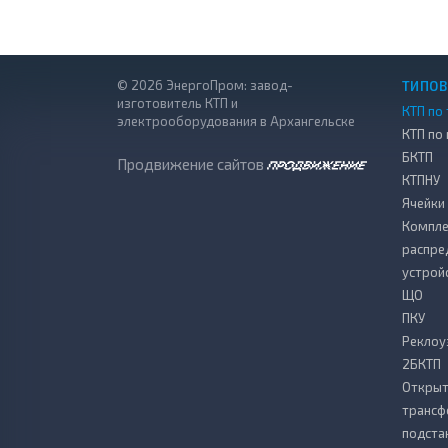
© 2026 ЭнергоПром: завод-
ТИПОВ
изготовитель КТП и
КТП по 
электрооборудования в Архангельске
КТП по
БКТП
Продвижение сайтов
КТПНУ
Ячейки
Компле
распре
устрой
ЩО
ПКУ
Реклоу
2БКТП
Откры
транс
подста